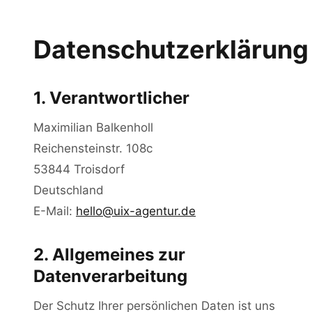
1. Verantwortlicher
Datenschutzerklärung
2. Allgemeines zur Datenverarbeitung
1. Verantwortlicher
3. Hosting
Maximilian Balkenholl
4. Google Analytics
Reichensteinstr. 108c
53844 Troisdorf
5. Cookies
Deutschland
E-Mail:
hello@uix-agentur.de
6. Schriftarten
2. Allgemeines zur
Datenverarbeitung
7. Kontaktaufnahme per E-Mail
Der Schutz Ihrer persönlichen Daten ist uns