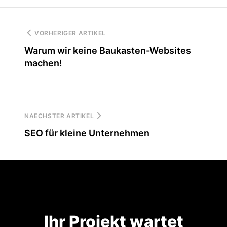
wöchentlich – besonders vor Feiertagen. Auf
Bewertungen sollten Sie innerhalb von 24-48
VORHERIGER ARTIKEL
Stunden antworten.
Warum wir keine Baukasten-Websites
machen!
NAECHSTER ARTIKEL
SEO für kleine Unternehmen
Ihr Projekt wartet