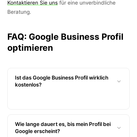
Kontaktieren Sie uns
für eine unverbindliche
Beratung.
FAQ: Google Business Profil
optimieren
Ist das Google Business Profil wirklich
kostenlos?
Ja, das Google Business Profil ist vollständig
kostenlos. Sie zahlen nur, wenn Sie Google
Ads schalten möchten – das ist aber optional
Wie lange dauert es, bis mein Profil bei
und unabhängig von Ihrem organischen
Google erscheint?