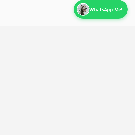
WhatsApp Me!
KONTAKT
UIX Werbeagentur Kön/Bonn
Reichensteinstr. 108c, 53844
Troisdorf
Tel.: 0160 581 695 2
WhatsApp
hello@uix-agentur.de