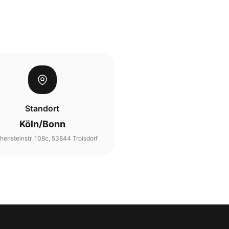
Standort
Köln/Bonn
hensteinstr. 108c, 53844 Troisdorf