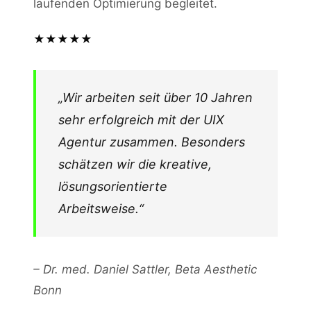
laufenden Optimierung begleitet.
Webdesign Bonn – in allen Stadtteilen
sichtbar
★★★★★
Erfolgsbeispiele aus Bonn und
Umgebung
„Wir arbeiten seit über 10 Jahren
sehr erfolgreich mit der UIX
So arbeiten wir – Ihr Webdesign-
Agentur zusammen. Besonders
Projekt in Bonn
schätzen wir die kreative,
lösungsorientierte
Faire Preise für Bonner Unternehmen
Arbeitsweise.“
Kostenlose Erstberatung für Bonner
Unternehmen
– Dr. med. Daniel Sattler, Beta Aesthetic
Bonn
Wichtiger Hinweis zu Kosten,