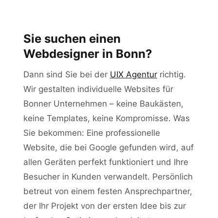
Sie suchen einen Webdesigner in
Bonn?
Sie suchen einen
Webdesigner in Bonn?
Warum Bonner Unternehmen
professionelles Webdesign brauchen
Dann sind Sie bei der
UIX Agentur
richtig.
Wir gestalten individuelle Websites für
Unsere Webdesign-Leistungen für
Bonner Unternehmen – keine Baukästen,
Bonn
keine Templates, keine Kompromisse. Was
Sie bekommen: Eine professionelle
Für wen wir in Bonn arbeiten
Website, die bei Google gefunden wird, auf
allen Geräten perfekt funktioniert und Ihre
Besucher in Kunden verwandelt. Persönlich
Warum UIX Agentur als Ihr
Webdesigner in Bonn?
betreut von einem festen Ansprechpartner,
der Ihr Projekt von der ersten Idee bis zur