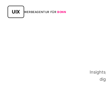
UIX
WERBEAGENTUR FÜR
BONN
Insight
dig